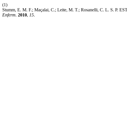
(1)
Stumm, E. M. F.; Maçalai, C.; Leite, M. T.; Rosanelli
Enferm.
2010
,
15
.