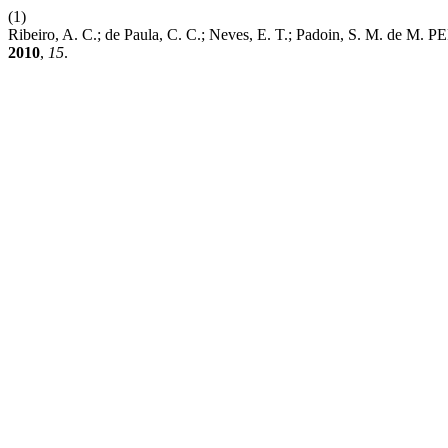
(1)
Ribeiro, A. C.; de Paula, C. C.; Neves, E. T.; Padoin, S. M
2010
,
15
.