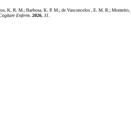
ntos, K. R. M.; Barbosa, K. P. M.; de Vasconcelos , E. M. R.; Monteir
Cogitare Enferm.
2026
,
31
.