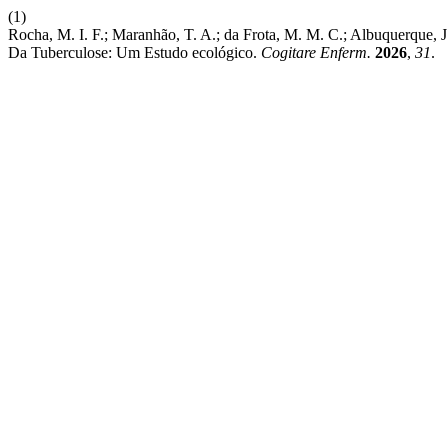
(1)
Rocha, M. I. F.; Maranhão, T. A.; da Frota, M. M. C.; Albuquerque, J
Da Tuberculose: Um Estudo ecológico.
Cogitare Enferm.
2026
,
31
.