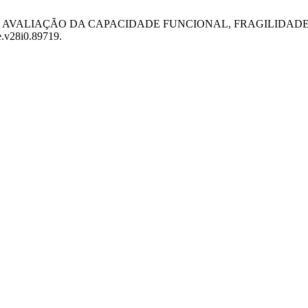
DOS NA AVALIAÇÃO DA CAPACIDADE FUNCIONAL, FRAGILIDA
ce.v28i0.89719.