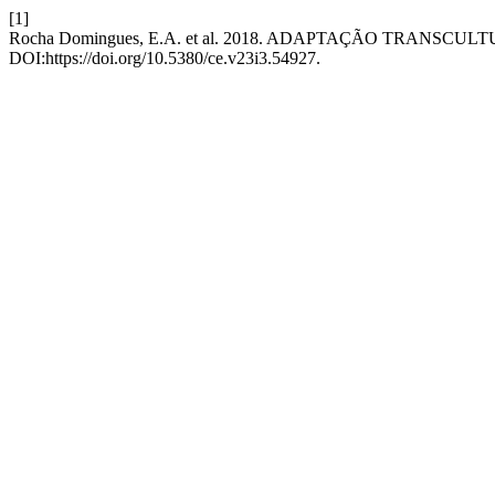
[1]
Rocha Domingues, E.A. et al. 2018. ADAPTAÇÃO TRANS
DOI:https://doi.org/10.5380/ce.v23i3.54927.