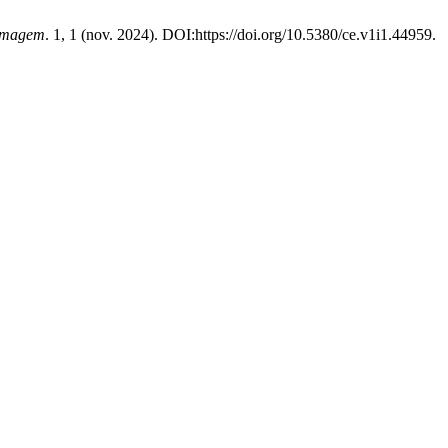
ermagem
. 1, 1 (nov. 2024). DOI:https://doi.org/10.5380/ce.v1i1.44959.