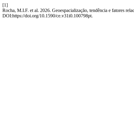
[1]
Rocha, M.I.F. et al. 2026. Geoespacialização, tendência e fatores rel
DOI:https://doi.org/10.1590/ce.v31i0.100798pt.