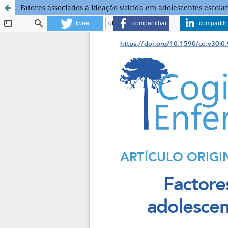
Fatores associados à ideação suicida em adolescentes esco
tweet
compartilhar
compartilh