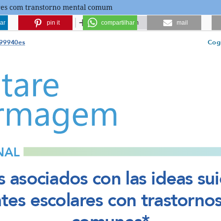
lares com transtorno mental comum
ar
pin it
compartilhar
mail