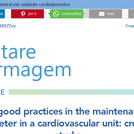
entral em unidade cardiointensiva
ar
pin it
compartilhar
mail