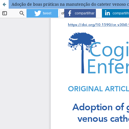
Adoção de boas práticas na manutenção do cateter venoso c
tweet
compartilhar
compartilh