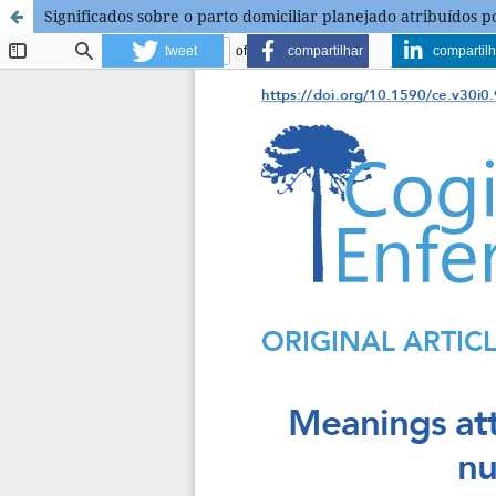
Significados sobre o parto domiciliar planejado atribuídos 
tweet
compartilhar
compartilh