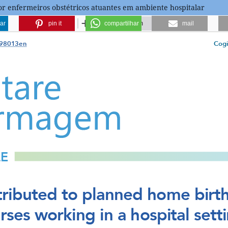
por enfermeiros obstétricos atuantes em ambiente hospitalar
ar
pin it
compartilhar
mail