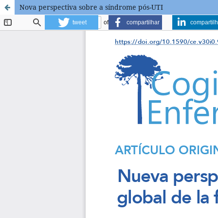
Nova perspectiva sobre a síndrome pós-UTI
tweet
compartilhar
compartilh