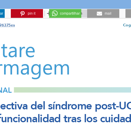
ar
pin it
compartilhar
mail