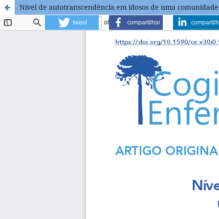
Nível de autotranscendência em idosos de uma comunidade
tweet
compartilhar
compartilh