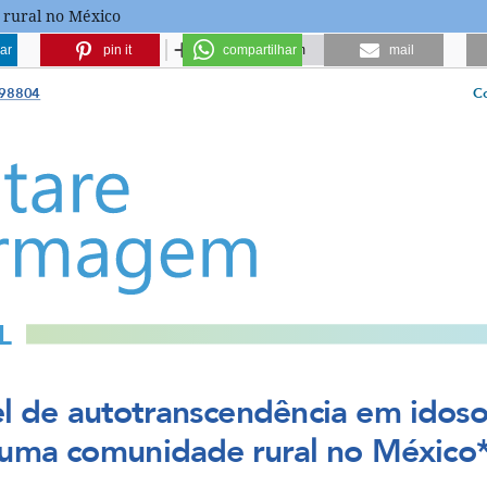
 rural no México
ar
pin it
compartilhar
mail