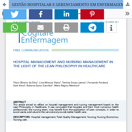
GESTÃO HOSPITALAR E GERENCIAMENTO EM ENFERMAGEM À LUZ DA FILOSOFIA LEAN HEALTHCARE