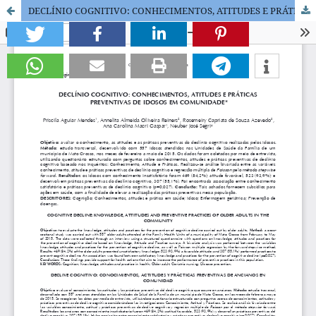
DECLÍNIO COGNITIVO: CONHECIMENTOS, ATITUDES E PRÁTICAS PREVENTIVAS DE IDOSOS EM COMUNIDADE