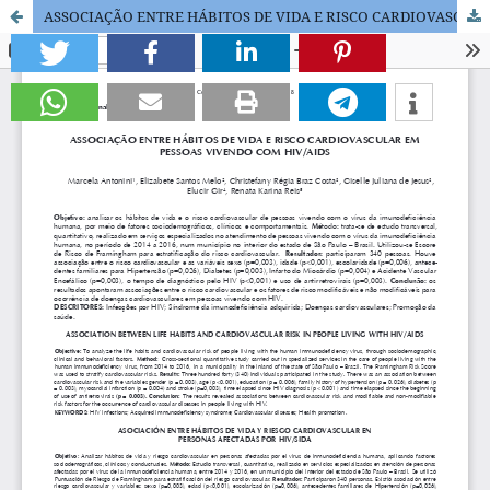
ASSOCIAÇÃO ENTRE HÁBITOS DE VIDA E RISCO CARDIOVASCULAR EM PESSOAS VIVENDO COM HIV/AIDS