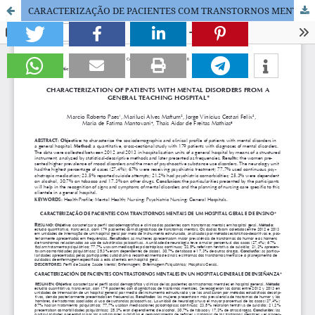
CARACTERIZAÇÃO DE PACIENTES COM TRANSTORNOS MENTAIS DE UM HOSPITAL GERAL E DE ENSINO