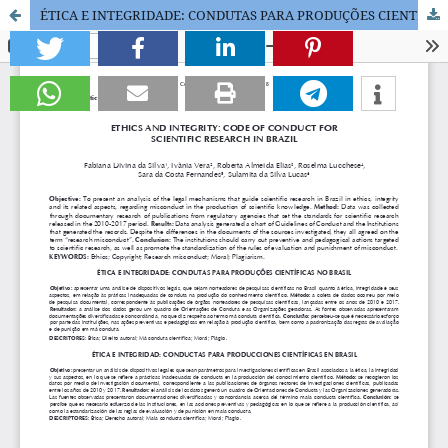
ÉTICA E INTEGRIDADE: CONDUTAS PARA PRODUÇÕES CIENTÍFICAS NO BRASIL