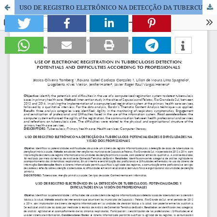
USO DE REGISTRO ELETRÔNICO NA DETECÇÃO DA TUBERCULOSE: POTENCIALIDADES E DIFICULDADES NA VISÃO DOS PROFISSIONAIS