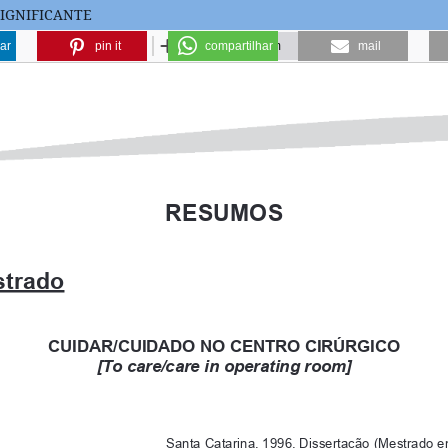
IGNIFICANTE
ar
pin it
compartilhar
mail