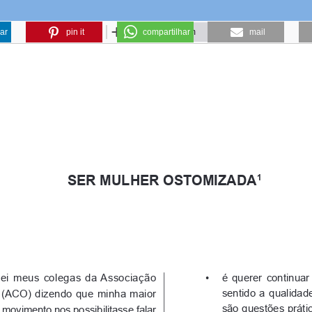
ar
pin it
compartilhar
mail