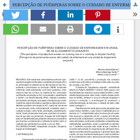
PERCEPÇÃO DE PUÉRPERAS SOBRE O CUIDADO DE ENFERMAGEM EM UNIDADE DE ALOJAMENTO CONJUNTO