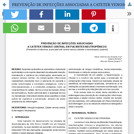
PREVENÇÃO DE INFECÇÕES ASSOCIADAS A CATETER VENOSO CENTRAL EM PACIENTES NEUTROPÊNICOS