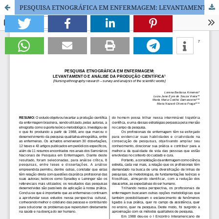
PESQUISA ETNOGRÁFICA EM ENFERMAGEM: LEVANTAMENTO E ANÁLISE DA PRODUÇÃO CIENTÍFICA