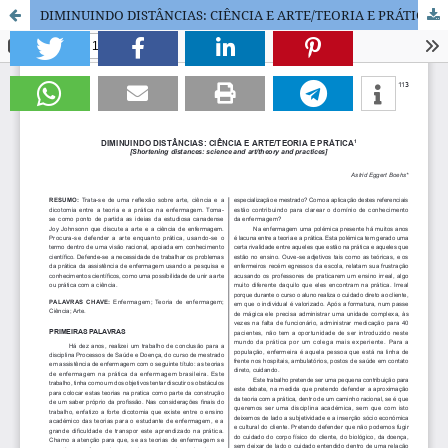
DIMINUINDO DISTÂNCIAS: CIÊNCIA E ARTE/TEORIA E PRÁTICA