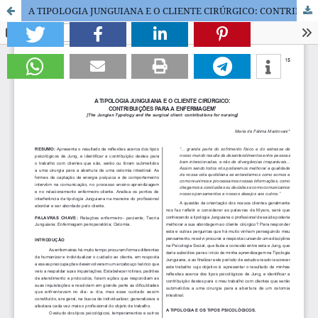
A TIPOLOGIA JUNGUIANA E O CLIENTE CIRÚRGICO: CONTRIBUIÇÕES PARA A ENFERMAGEM