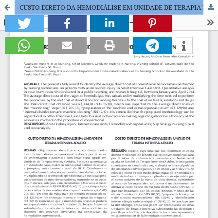
CUSTO DIRETO DA HEMODIÁLISE EM UNIDADE DE TERAPIA INTENSIVA ADULTO