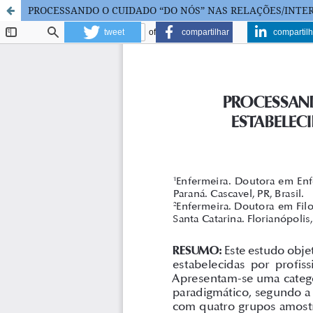
PROCESSANDO O CUIDADO “DO NÓS” NAS RELAÇÕES/INTE
tweet
compartilhar
compartilh