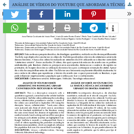
ANÁLISE DE VÍDEOS DO YOUTUBE QUE ABORDAM A TÉCNICA DE CATETERISMO URINÁRIO DE DEMORA FEMININO