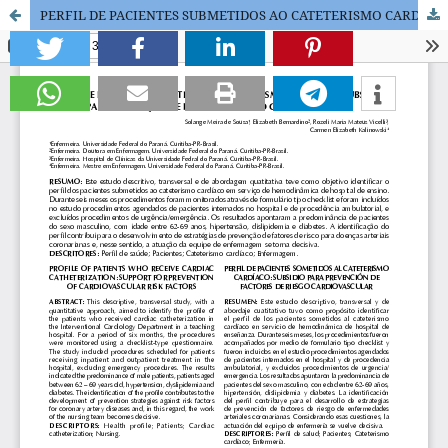
PERFIL DE PACIENTES SUBMETIDOS AO CATETERISMO CARDÍACO: SUBSÍDIO PARA PREVENÇÃO DE FATORES DE RISCO CARDIOVASCULAR