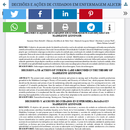
DECISÕES E AÇÕES DE CUIDADOS EM ENFERMAGEM ALICERÇADAS EM MADELEINE LEININGER