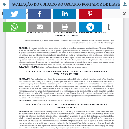
AVALIAÇÃO DO CUIDADO AO USUÁRIO PORTADOR DE DIABETES EM UNIDADE DE SAÚDE