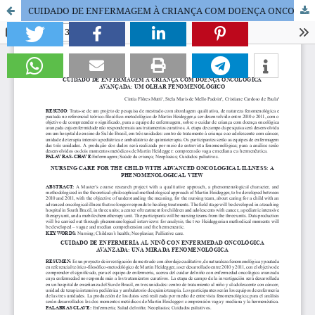
CUIDADO DE ENFERMAGEM À CRIANÇA COM DOENÇA ONCOLÓGICA AVANÇADA: UM OLHAR FENOMENOLÓGICO