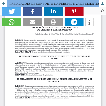
PREDICAÇÕES DE CONFORTO NA PERSPECTIVA DE CLIENTES E DE ENFERMEIROS