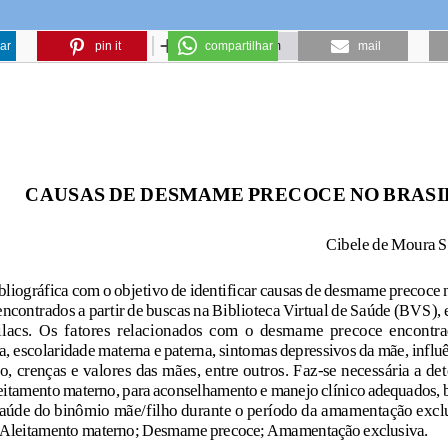
ar
pin it
compartilhar
mail