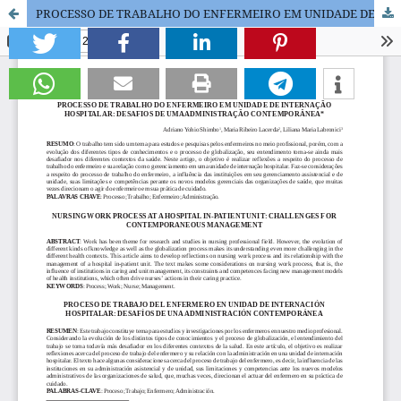
PROCESSO DE TRABALHO DO ENFERMEIRO EM UNIDADE DE INTERNAÇÃO HOSPITALAR:DESAFIOS DE UMA ADMINISTRAÇÃO CONTEMPORÂNEA