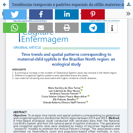
Tendências temporais e padrões espaciais da sífilis materno-infantil na Região Norte do Brasil