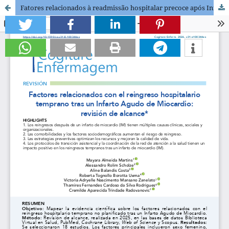
Fatores relacionados à readmissão hospitalar precoce após Infarto Agudo do Miocárdio