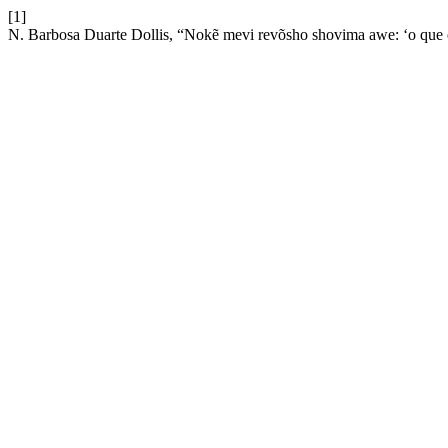
[1]
N. Barbosa Duarte Dollis, “Nokẽ mevi revõsho shovima awe: ‘o que 