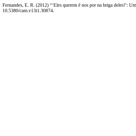
Fernandes, E. R. (2012) “‘Eles querem é nos por na briga deles!’: Um
10.5380/cam.v13i1.30874.