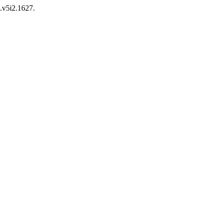
m.v5i2.1627.