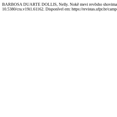
BARBOSA DUARTE DOLLIS, Nelly. Nokẽ mevi revõsho shovima awe:
10.5380/cra.v19i1.61162. Disponível em: https://revistas.ufpr.br/cam