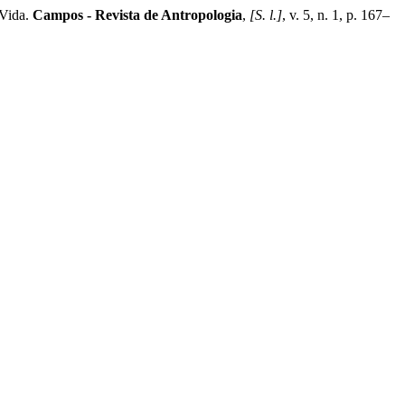
 Vida.
Campos - Revista de Antropologia
,
[S. l.]
, v. 5, n. 1, p. 167–