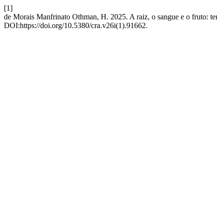
[1]
de Morais Manfrinato Othman, H. 2025. A raiz, o sangue e o fruto: terr
DOI:https://doi.org/10.5380/cra.v26i(1).91662.