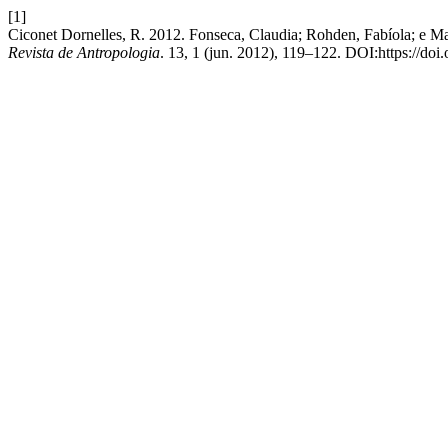
[1]
Ciconet Dornelles, R. 2012. Fonseca, Claudia; Rohden, Fabíola; e Ma
Revista de Antropologia
. 13, 1 (jun. 2012), 119–122. DOI:https://do