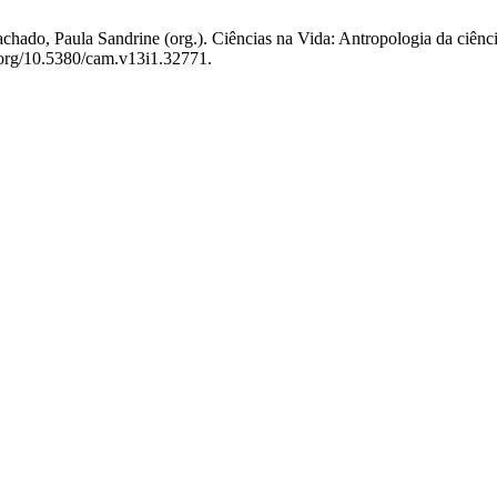
chado, Paula Sandrine (org.). Ciências na Vida: Antropologia da ciên
i.org/10.5380/cam.v13i1.32771.