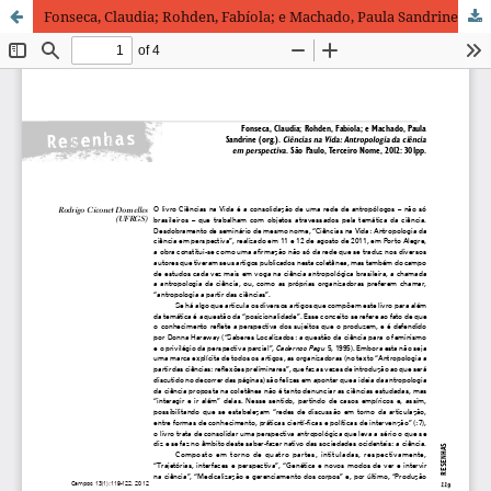
Fonseca, Claudia; Rohden, Fabíola; e Machado, Paula Sandrine (org.). Ciências na Vida: Antropologia da ciência em perspectiva. São Paulo, Terceiro Nome, 2012: 301pp.