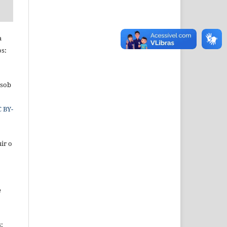
a
os:
 sob
C BY-
ir o
e
s: