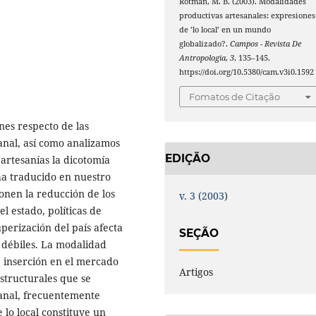
Rotman, M. B. (2003). Modalidades
productivas artesanales: expresiones
de ’lo local’ en un mundo
globalizado?.
Campos - Revista De
Antropologia
,
3
, 135–145.
https://doi.org/10.5380/cam.v3i0.1592
Fomatos de Citação
nes respecto de las
sanal, así como analizamos
EDIÇÃO
artesanías la dicotomía
 ha traducido en nuestro
ponen la reducción de los
v. 3 (2003)
l estado, políticas de
perización del país afecta
SEÇÃO
 débiles. La modalidad
e inserción en el mercado
Artigos
structurales que se
sanal, frecuentemente
lo local constituye un