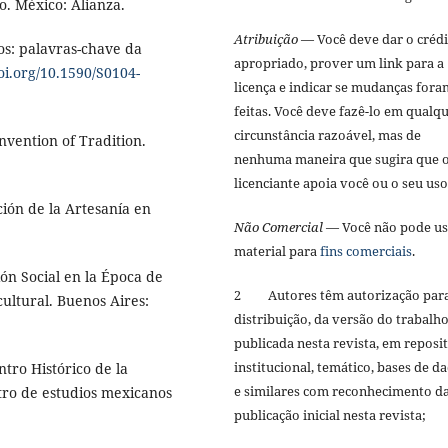
. México: Alianza.
Atribuição
— Você deve dar o créd
os: palavras-chave da
apropriado, prover um link para a
doi.org/10.1590/S0104-
licença e indicar se mudanças fora
feitas. Você deve fazê-lo em qualq
circunstância razoável, mas de
vention of Tradition.
nenhuma maneira que sugira que 
licenciante apoia você ou o seu us
ión de la Artesanía en
Não Comercial
— Você não pode us
material para
fins comerciais
.
ón Social en la Época de
2 Autores têm autorização par
cultural. Buenos Aires:
distribuição, da versão do trabalh
publicada nesta revista, em reposi
institucional, temático, bases de d
tro Histórico de la
e similares com reconhecimento d
tro de estudios mexicanos
publicação inicial nesta revista;