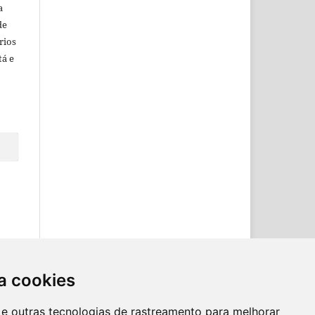
a
de
rios
tá e
a cookies
es e outras tecnologias de rastreamento para melhorar