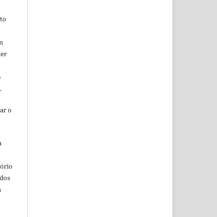
ito
m
uer
o
o.
ar o
a
o
tório
ados
a