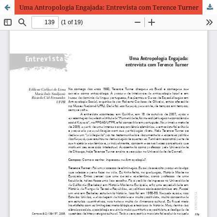
Uma Antropologia Engajada: Entrevista com Terence Turner