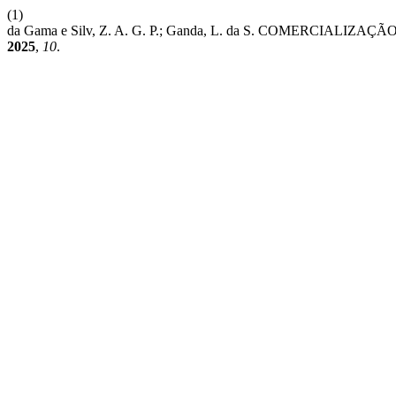
(1)
da Gama e Silv, Z. A. G. P.; Ganda, L. da S. COMERC
2025
,
10
.