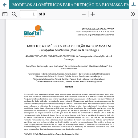
MODELOS ALOMÉTRICOS PARA PREDIÇÃO DA BIOMASSA EM Eucalyptus benthamii (Maiden & Cambage)